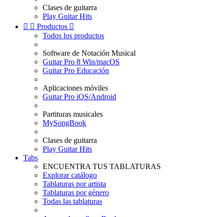
Clases de guitarra
Play Guitar Hits


Productos

Todos los productos
Software de Notación Musical
Guitar Pro 8 Win/macOS
Guitar Pro Educación
Aplicaciones móviles
Guitar Pro iOS/Android
Partituras musicales
MySongBook
Clases de guitarra
Play Guitar Hits
Tabs
ENCUENTRA TUS TABLATURAS
Explorar catálogo
Tablaturas por artista
Tablaturas por género
Todas las tablaturas