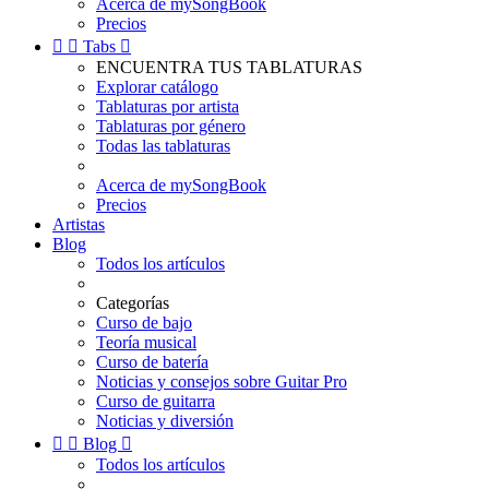
Acerca de mySongBook
Precios


Tabs

ENCUENTRA TUS TABLATURAS
Explorar catálogo
Tablaturas por artista
Tablaturas por género
Todas las tablaturas
Acerca de mySongBook
Precios
Artistas
Blog
Todos los artículos
Categorías
Curso de bajo
Teoría musical
Curso de batería
Noticias y consejos sobre Guitar Pro
Curso de guitarra
Noticias y diversión


Blog

Todos los artículos