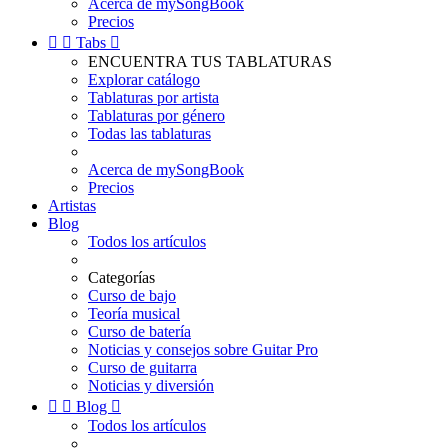
Acerca de mySongBook
Precios


Tabs

ENCUENTRA TUS TABLATURAS
Explorar catálogo
Tablaturas por artista
Tablaturas por género
Todas las tablaturas
Acerca de mySongBook
Precios
Artistas
Blog
Todos los artículos
Categorías
Curso de bajo
Teoría musical
Curso de batería
Noticias y consejos sobre Guitar Pro
Curso de guitarra
Noticias y diversión


Blog

Todos los artículos