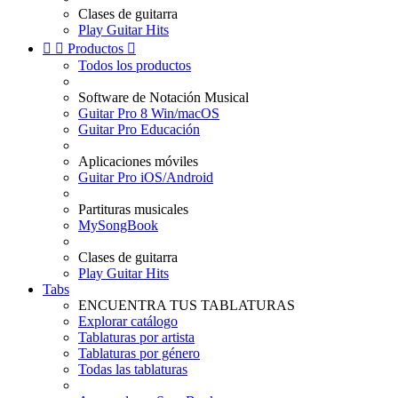
Clases de guitarra
Play Guitar Hits


Productos

Todos los productos
Software de Notación Musical
Guitar Pro 8 Win/macOS
Guitar Pro Educación
Aplicaciones móviles
Guitar Pro iOS/Android
Partituras musicales
MySongBook
Clases de guitarra
Play Guitar Hits
Tabs
ENCUENTRA TUS TABLATURAS
Explorar catálogo
Tablaturas por artista
Tablaturas por género
Todas las tablaturas