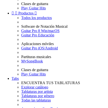
Clases de guitarra
Play Guitar Hits


Productos

Todos los productos
Software de Notación Musical
Guitar Pro 8 Win/macOS
Guitar Pro Educación
Aplicaciones móviles
Guitar Pro iOS/Android
Partituras musicales
MySongBook
Clases de guitarra
Play Guitar Hits
Tabs
ENCUENTRA TUS TABLATURAS
Explorar catálogo
Tablaturas por artista
Tablaturas por género
Todas las tablaturas