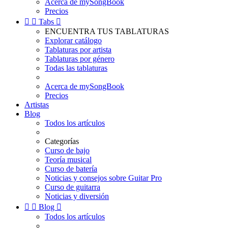
Acerca de mySongBook
Precios


Tabs

ENCUENTRA TUS TABLATURAS
Explorar catálogo
Tablaturas por artista
Tablaturas por género
Todas las tablaturas
Acerca de mySongBook
Precios
Artistas
Blog
Todos los artículos
Categorías
Curso de bajo
Teoría musical
Curso de batería
Noticias y consejos sobre Guitar Pro
Curso de guitarra
Noticias y diversión


Blog

Todos los artículos