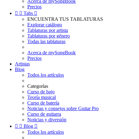
Acerca de mySongBook
Precios


Tabs

ENCUENTRA TUS TABLATURAS
Explorar catálogo
Tablaturas por artista
Tablaturas por género
Todas las tablaturas
Acerca de mySongBook
Precios
Artistas
Blog
Todos los artículos
Categorías
Curso de bajo
Teoría musical
Curso de batería
Noticias y consejos sobre Guitar Pro
Curso de guitarra
Noticias y diversión


Blog

Todos los artículos