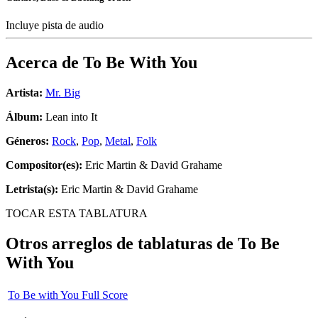
Incluye pista de audio
Acerca de
To Be With You
Artista:
Mr. Big
Álbum:
Lean into It
Géneros:
Rock
,
Pop
,
Metal
,
Folk
Compositor(es):
Eric Martin & David Grahame
Letrista(s):
Eric Martin & David Grahame
TOCAR ESTA TABLATURA
Otros arreglos de tablaturas de
To Be
With You
To Be with You Full Score