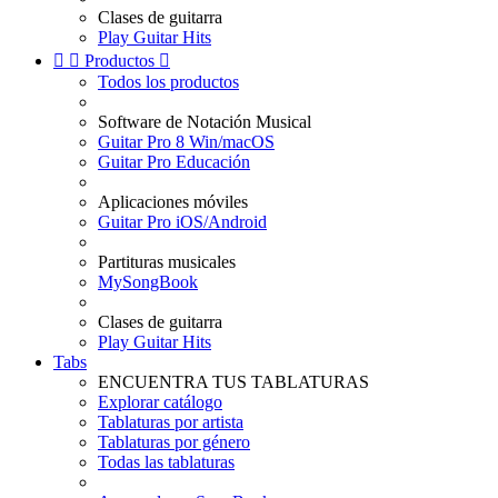
Clases de guitarra
Play Guitar Hits


Productos

Todos los productos
Software de Notación Musical
Guitar Pro 8 Win/macOS
Guitar Pro Educación
Aplicaciones móviles
Guitar Pro iOS/Android
Partituras musicales
MySongBook
Clases de guitarra
Play Guitar Hits
Tabs
ENCUENTRA TUS TABLATURAS
Explorar catálogo
Tablaturas por artista
Tablaturas por género
Todas las tablaturas