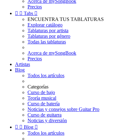
Acerca de mySongBook
Precios


Tabs

ENCUENTRA TUS TABLATURAS
Explorar catálogo
Tablaturas por artista
Tablaturas por género
Todas las tablaturas
Acerca de mySongBook
Precios
Artistas
Blog
Todos los artículos
Categorías
Curso de bajo
Teoría musical
Curso de batería
Noticias y consejos sobre Guitar Pro
Curso de guitarra
Noticias y diversión


Blog

Todos los artículos