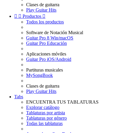
Clases de guitarra
Play Guitar Hits


Productos

Todos los productos
Software de Notación Musical
Guitar Pro 8 Win/macOS
Guitar Pro Educación
Aplicaciones móviles
Guitar Pro iOS/Android
Partituras musicales
MySongBook
Clases de guitarra
Play Guitar Hits
Tabs
ENCUENTRA TUS TABLATURAS
Explorar catálogo
Tablaturas por artista
Tablaturas por género
Todas las tablaturas