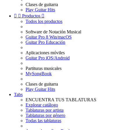
Clases de guitarra
Play Guitar Hits


Productos

Todos los productos
Software de Notación Musical
Guitar Pro 8 Win/macOS
Guitar Pro Educación
Aplicaciones móviles
Guitar Pro iOS/Android
Partituras musicales
MySongBook
Clases de guitarra
Play Guitar Hits
Tabs
ENCUENTRA TUS TABLATURAS
Explorar catálogo
Tablaturas por artista
Tablaturas por género
Todas las tablaturas