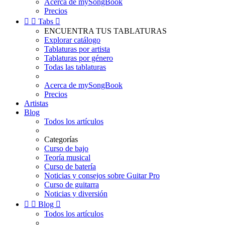
Acerca de mySongBook
Precios


Tabs

ENCUENTRA TUS TABLATURAS
Explorar catálogo
Tablaturas por artista
Tablaturas por género
Todas las tablaturas
Acerca de mySongBook
Precios
Artistas
Blog
Todos los artículos
Categorías
Curso de bajo
Teoría musical
Curso de batería
Noticias y consejos sobre Guitar Pro
Curso de guitarra
Noticias y diversión


Blog

Todos los artículos