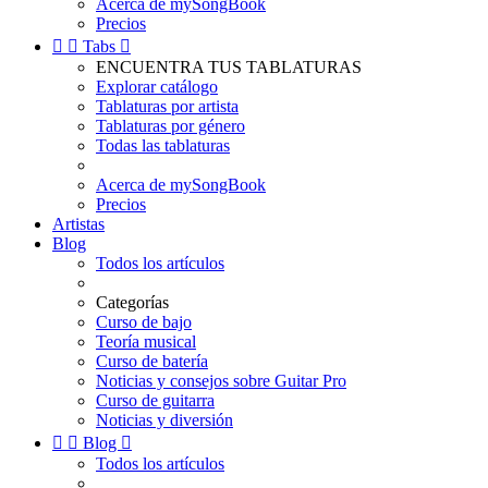
Acerca de mySongBook
Precios


Tabs

ENCUENTRA TUS TABLATURAS
Explorar catálogo
Tablaturas por artista
Tablaturas por género
Todas las tablaturas
Acerca de mySongBook
Precios
Artistas
Blog
Todos los artículos
Categorías
Curso de bajo
Teoría musical
Curso de batería
Noticias y consejos sobre Guitar Pro
Curso de guitarra
Noticias y diversión


Blog

Todos los artículos