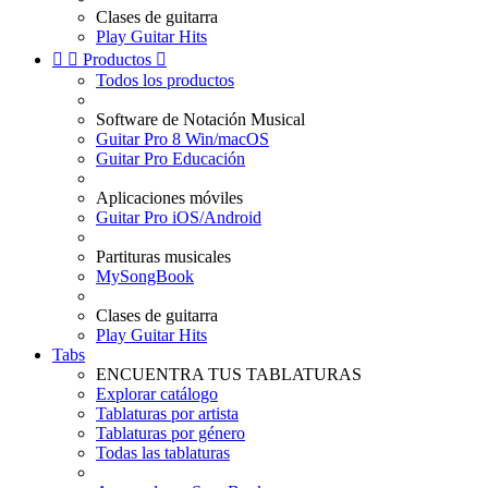
Clases de guitarra
Play Guitar Hits


Productos

Todos los productos
Software de Notación Musical
Guitar Pro 8 Win/macOS
Guitar Pro Educación
Aplicaciones móviles
Guitar Pro iOS/Android
Partituras musicales
MySongBook
Clases de guitarra
Play Guitar Hits
Tabs
ENCUENTRA TUS TABLATURAS
Explorar catálogo
Tablaturas por artista
Tablaturas por género
Todas las tablaturas