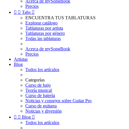
Acerca de mySongBook
Precios


Tabs

ENCUENTRA TUS TABLATURAS
Explorar catálogo
Tablaturas por artista
Tablaturas por género
Todas las tablaturas
Acerca de mySongBook
Precios
Artistas
Blog
Todos los artículos
Categorías
Curso de bajo
Teoría musical
Curso de batería
Noticias y consejos sobre Guitar Pro
Curso de guitarra
Noticias y diversión


Blog

Todos los artículos