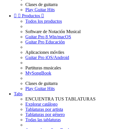
Clases de guitarra
Play Guitar Hits


Productos

Todos los productos
Software de Notación Musical
Guitar Pro 8 Win/macOS
Guitar Pro Educación
Aplicaciones móviles
Guitar Pro iOS/Android
Partituras musicales
MySongBook
Clases de guitarra
Play Guitar Hits
Tabs
ENCUENTRA TUS TABLATURAS
Explorar catálogo
Tablaturas por artista
Tablaturas por género
Todas las tablaturas