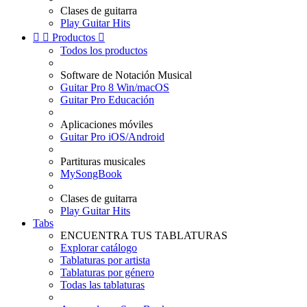
Clases de guitarra
Play Guitar Hits


Productos

Todos los productos
Software de Notación Musical
Guitar Pro 8 Win/macOS
Guitar Pro Educación
Aplicaciones móviles
Guitar Pro iOS/Android
Partituras musicales
MySongBook
Clases de guitarra
Play Guitar Hits
Tabs
ENCUENTRA TUS TABLATURAS
Explorar catálogo
Tablaturas por artista
Tablaturas por género
Todas las tablaturas