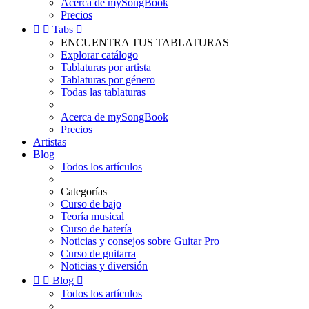
Acerca de mySongBook
Precios


Tabs

ENCUENTRA TUS TABLATURAS
Explorar catálogo
Tablaturas por artista
Tablaturas por género
Todas las tablaturas
Acerca de mySongBook
Precios
Artistas
Blog
Todos los artículos
Categorías
Curso de bajo
Teoría musical
Curso de batería
Noticias y consejos sobre Guitar Pro
Curso de guitarra
Noticias y diversión


Blog

Todos los artículos