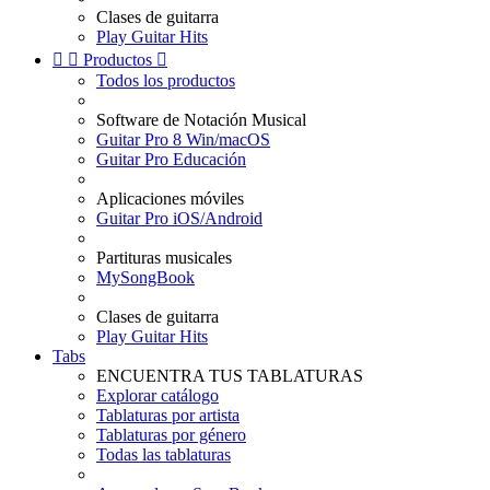
Clases de guitarra
Play Guitar Hits


Productos

Todos los productos
Software de Notación Musical
Guitar Pro 8 Win/macOS
Guitar Pro Educación
Aplicaciones móviles
Guitar Pro iOS/Android
Partituras musicales
MySongBook
Clases de guitarra
Play Guitar Hits
Tabs
ENCUENTRA TUS TABLATURAS
Explorar catálogo
Tablaturas por artista
Tablaturas por género
Todas las tablaturas