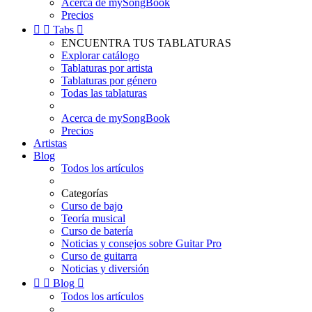
Acerca de mySongBook
Precios


Tabs

ENCUENTRA TUS TABLATURAS
Explorar catálogo
Tablaturas por artista
Tablaturas por género
Todas las tablaturas
Acerca de mySongBook
Precios
Artistas
Blog
Todos los artículos
Categorías
Curso de bajo
Teoría musical
Curso de batería
Noticias y consejos sobre Guitar Pro
Curso de guitarra
Noticias y diversión


Blog

Todos los artículos