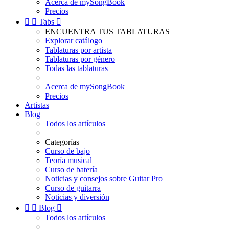
Acerca de mySongBook
Precios


Tabs

ENCUENTRA TUS TABLATURAS
Explorar catálogo
Tablaturas por artista
Tablaturas por género
Todas las tablaturas
Acerca de mySongBook
Precios
Artistas
Blog
Todos los artículos
Categorías
Curso de bajo
Teoría musical
Curso de batería
Noticias y consejos sobre Guitar Pro
Curso de guitarra
Noticias y diversión


Blog

Todos los artículos