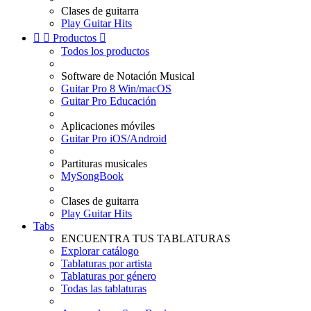
Clases de guitarra
Play Guitar Hits


Productos

Todos los productos
Software de Notación Musical
Guitar Pro 8 Win/macOS
Guitar Pro Educación
Aplicaciones móviles
Guitar Pro iOS/Android
Partituras musicales
MySongBook
Clases de guitarra
Play Guitar Hits
Tabs
ENCUENTRA TUS TABLATURAS
Explorar catálogo
Tablaturas por artista
Tablaturas por género
Todas las tablaturas