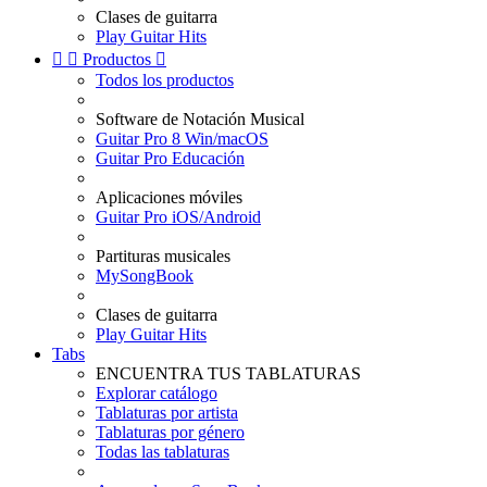
Clases de guitarra
Play Guitar Hits


Productos

Todos los productos
Software de Notación Musical
Guitar Pro 8 Win/macOS
Guitar Pro Educación
Aplicaciones móviles
Guitar Pro iOS/Android
Partituras musicales
MySongBook
Clases de guitarra
Play Guitar Hits
Tabs
ENCUENTRA TUS TABLATURAS
Explorar catálogo
Tablaturas por artista
Tablaturas por género
Todas las tablaturas