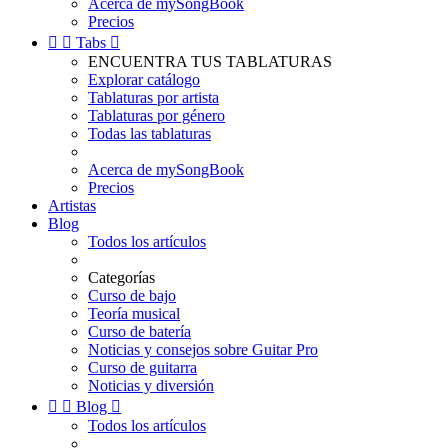
Acerca de mySongBook
Precios


Tabs

ENCUENTRA TUS TABLATURAS
Explorar catálogo
Tablaturas por artista
Tablaturas por género
Todas las tablaturas
Acerca de mySongBook
Precios
Artistas
Blog
Todos los artículos
Categorías
Curso de bajo
Teoría musical
Curso de batería
Noticias y consejos sobre Guitar Pro
Curso de guitarra
Noticias y diversión


Blog

Todos los artículos