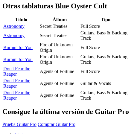
Otras tablaturas
Blue Oyster Cult
Título
Álbum
Tipo
Astronomy
Secret Treaties
Full Score
Guitars, Bass & Backing
Astronomy
Secret Treaties
Track
Fire of Unknown
Burnin' for You
Full Score
Origin
Fire of Unknown
Guitars, Bass & Backing
Burnin' for You
Origin
Track
Don't Fear the
Agents of Fortune
Full Score
Reaper
Don't Fear the
Agents of Fortune
Guitar & Vocals
Reaper
Don't Fear the
Guitars, Bass & Backing
Agents of Fortune
Reaper
Track
Consigue la última versión de Guitar Pro
Prueba Guitar Pro
Comprar Guitar Pro