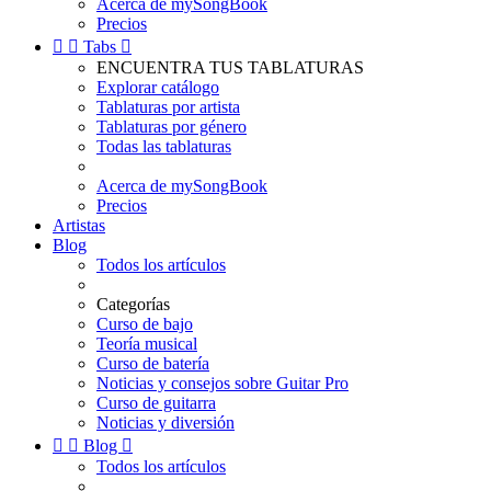
Acerca de mySongBook
Precios


Tabs

ENCUENTRA TUS TABLATURAS
Explorar catálogo
Tablaturas por artista
Tablaturas por género
Todas las tablaturas
Acerca de mySongBook
Precios
Artistas
Blog
Todos los artículos
Categorías
Curso de bajo
Teoría musical
Curso de batería
Noticias y consejos sobre Guitar Pro
Curso de guitarra
Noticias y diversión


Blog

Todos los artículos