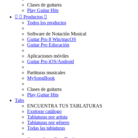
Clases de guitarra
Play Guitar Hits


Productos

Todos los productos
Software de Notación Musical
Guitar Pro 8 Win/macOS
Guitar Pro Educación
Aplicaciones móviles
Guitar Pro iOS/Android
Partituras musicales
MySongBook
Clases de guitarra
Play Guitar Hits
Tabs
ENCUENTRA TUS TABLATURAS
Explorar catálogo
Tablaturas por artista
Tablaturas por género
Todas las tablaturas