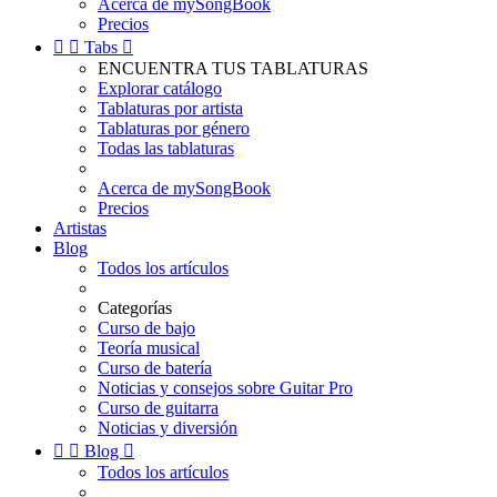
Acerca de mySongBook
Precios


Tabs

ENCUENTRA TUS TABLATURAS
Explorar catálogo
Tablaturas por artista
Tablaturas por género
Todas las tablaturas
Acerca de mySongBook
Precios
Artistas
Blog
Todos los artículos
Categorías
Curso de bajo
Teoría musical
Curso de batería
Noticias y consejos sobre Guitar Pro
Curso de guitarra
Noticias y diversión


Blog

Todos los artículos