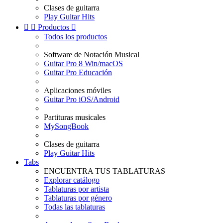
Clases de guitarra
Play Guitar Hits


Productos

Todos los productos
Software de Notación Musical
Guitar Pro 8 Win/macOS
Guitar Pro Educación
Aplicaciones móviles
Guitar Pro iOS/Android
Partituras musicales
MySongBook
Clases de guitarra
Play Guitar Hits
Tabs
ENCUENTRA TUS TABLATURAS
Explorar catálogo
Tablaturas por artista
Tablaturas por género
Todas las tablaturas