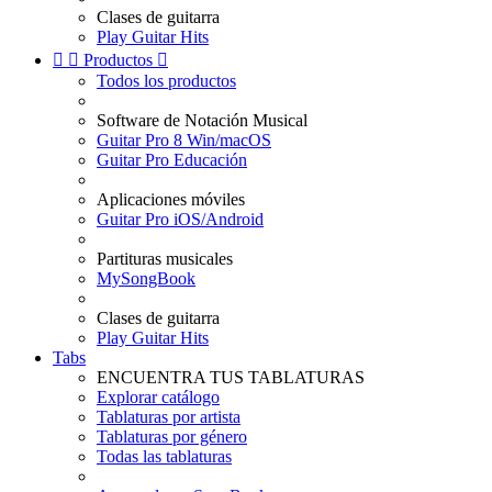
Clases de guitarra
Play Guitar Hits


Productos

Todos los productos
Software de Notación Musical
Guitar Pro 8 Win/macOS
Guitar Pro Educación
Aplicaciones móviles
Guitar Pro iOS/Android
Partituras musicales
MySongBook
Clases de guitarra
Play Guitar Hits
Tabs
ENCUENTRA TUS TABLATURAS
Explorar catálogo
Tablaturas por artista
Tablaturas por género
Todas las tablaturas