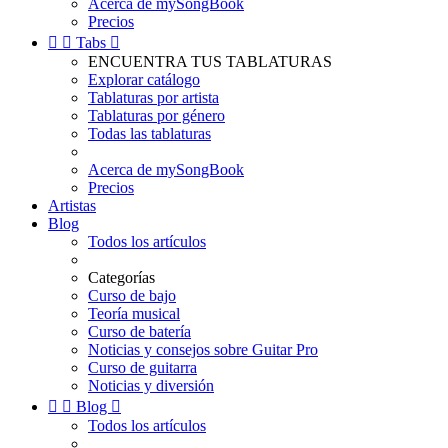
Acerca de mySongBook
Precios


Tabs

ENCUENTRA TUS TABLATURAS
Explorar catálogo
Tablaturas por artista
Tablaturas por género
Todas las tablaturas
Acerca de mySongBook
Precios
Artistas
Blog
Todos los artículos
Categorías
Curso de bajo
Teoría musical
Curso de batería
Noticias y consejos sobre Guitar Pro
Curso de guitarra
Noticias y diversión


Blog

Todos los artículos