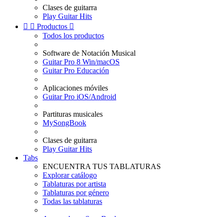
Clases de guitarra
Play Guitar Hits


Productos

Todos los productos
Software de Notación Musical
Guitar Pro 8 Win/macOS
Guitar Pro Educación
Aplicaciones móviles
Guitar Pro iOS/Android
Partituras musicales
MySongBook
Clases de guitarra
Play Guitar Hits
Tabs
ENCUENTRA TUS TABLATURAS
Explorar catálogo
Tablaturas por artista
Tablaturas por género
Todas las tablaturas