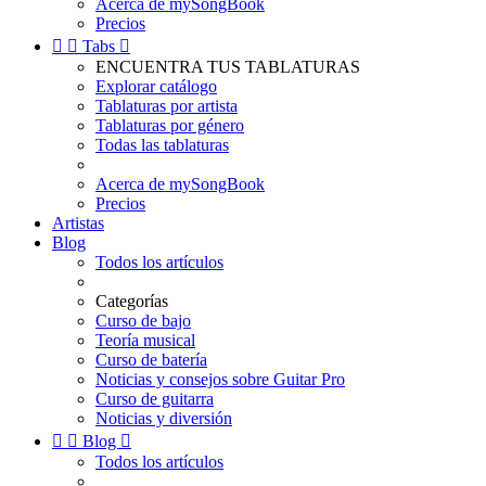
Acerca de mySongBook
Precios


Tabs

ENCUENTRA TUS TABLATURAS
Explorar catálogo
Tablaturas por artista
Tablaturas por género
Todas las tablaturas
Acerca de mySongBook
Precios
Artistas
Blog
Todos los artículos
Categorías
Curso de bajo
Teoría musical
Curso de batería
Noticias y consejos sobre Guitar Pro
Curso de guitarra
Noticias y diversión


Blog

Todos los artículos