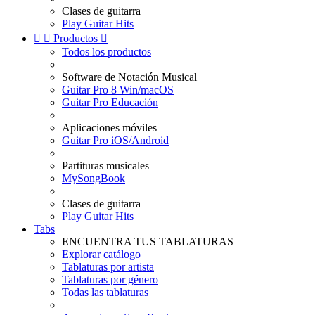
Clases de guitarra
Play Guitar Hits


Productos

Todos los productos
Software de Notación Musical
Guitar Pro 8 Win/macOS
Guitar Pro Educación
Aplicaciones móviles
Guitar Pro iOS/Android
Partituras musicales
MySongBook
Clases de guitarra
Play Guitar Hits
Tabs
ENCUENTRA TUS TABLATURAS
Explorar catálogo
Tablaturas por artista
Tablaturas por género
Todas las tablaturas