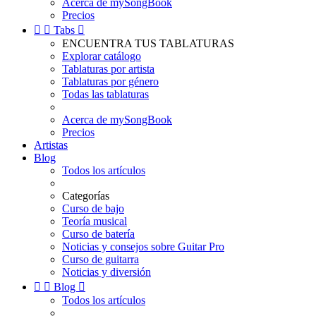
Acerca de mySongBook
Precios


Tabs

ENCUENTRA TUS TABLATURAS
Explorar catálogo
Tablaturas por artista
Tablaturas por género
Todas las tablaturas
Acerca de mySongBook
Precios
Artistas
Blog
Todos los artículos
Categorías
Curso de bajo
Teoría musical
Curso de batería
Noticias y consejos sobre Guitar Pro
Curso de guitarra
Noticias y diversión


Blog

Todos los artículos