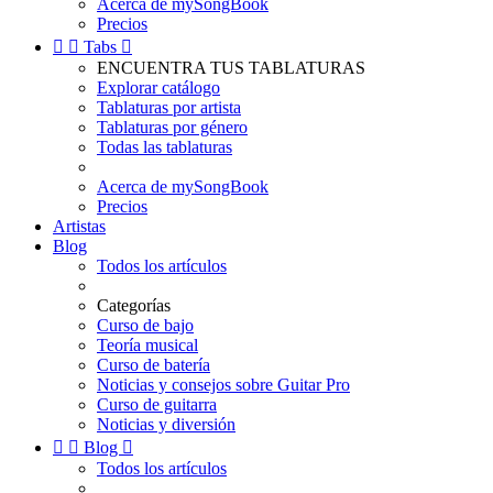
Acerca de mySongBook
Precios


Tabs

ENCUENTRA TUS TABLATURAS
Explorar catálogo
Tablaturas por artista
Tablaturas por género
Todas las tablaturas
Acerca de mySongBook
Precios
Artistas
Blog
Todos los artículos
Categorías
Curso de bajo
Teoría musical
Curso de batería
Noticias y consejos sobre Guitar Pro
Curso de guitarra
Noticias y diversión


Blog

Todos los artículos