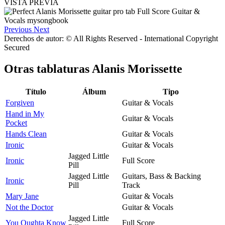
VISTA PREVIA
Previous
Next
Derechos de autor: © All Rights Reserved - International Copyright
Secured
Otras tablaturas
Alanis Morissette
Título
Álbum
Tipo
Forgiven
Guitar & Vocals
Hand in My
Guitar & Vocals
Pocket
Hands Clean
Guitar & Vocals
Ironic
Guitar & Vocals
Jagged Little
Ironic
Full Score
Pill
Jagged Little
Guitars, Bass & Backing
Ironic
Pill
Track
Mary Jane
Guitar & Vocals
Not the Doctor
Guitar & Vocals
Jagged Little
You Oughta Know
Full Score