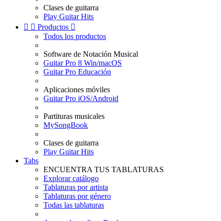
Clases de guitarra
Play Guitar Hits


Productos

Todos los productos
Software de Notación Musical
Guitar Pro 8 Win/macOS
Guitar Pro Educación
Aplicaciones móviles
Guitar Pro iOS/Android
Partituras musicales
MySongBook
Clases de guitarra
Play Guitar Hits
Tabs
ENCUENTRA TUS TABLATURAS
Explorar catálogo
Tablaturas por artista
Tablaturas por género
Todas las tablaturas