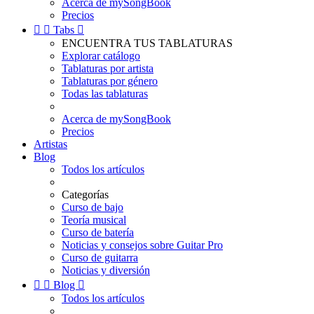
Acerca de mySongBook
Precios


Tabs

ENCUENTRA TUS TABLATURAS
Explorar catálogo
Tablaturas por artista
Tablaturas por género
Todas las tablaturas
Acerca de mySongBook
Precios
Artistas
Blog
Todos los artículos
Categorías
Curso de bajo
Teoría musical
Curso de batería
Noticias y consejos sobre Guitar Pro
Curso de guitarra
Noticias y diversión


Blog

Todos los artículos