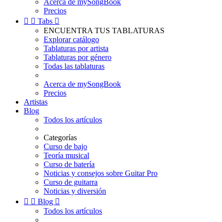
Acerca de mySongBook
Precios


Tabs

ENCUENTRA TUS TABLATURAS
Explorar catálogo
Tablaturas por artista
Tablaturas por género
Todas las tablaturas
Acerca de mySongBook
Precios
Artistas
Blog
Todos los artículos
Categorías
Curso de bajo
Teoría musical
Curso de batería
Noticias y consejos sobre Guitar Pro
Curso de guitarra
Noticias y diversión


Blog

Todos los artículos