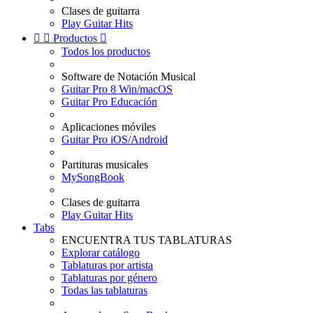
Clases de guitarra
Play Guitar Hits


Productos

Todos los productos
Software de Notación Musical
Guitar Pro 8 Win/macOS
Guitar Pro Educación
Aplicaciones móviles
Guitar Pro iOS/Android
Partituras musicales
MySongBook
Clases de guitarra
Play Guitar Hits
Tabs
ENCUENTRA TUS TABLATURAS
Explorar catálogo
Tablaturas por artista
Tablaturas por género
Todas las tablaturas