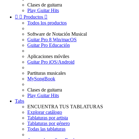
Clases de guitarra
Play Guitar Hits


Productos

Todos los productos
Software de Notación Musical
Guitar Pro 8 Win/macOS
Guitar Pro Educación
Aplicaciones móviles
Guitar Pro iOS/Android
Partituras musicales
MySongBook
Clases de guitarra
Play Guitar Hits
Tabs
ENCUENTRA TUS TABLATURAS
Explorar catálogo
Tablaturas por artista
Tablaturas por género
Todas las tablaturas