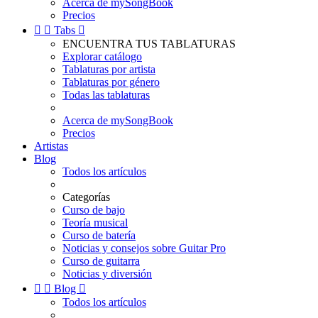
Acerca de mySongBook
Precios


Tabs

ENCUENTRA TUS TABLATURAS
Explorar catálogo
Tablaturas por artista
Tablaturas por género
Todas las tablaturas
Acerca de mySongBook
Precios
Artistas
Blog
Todos los artículos
Categorías
Curso de bajo
Teoría musical
Curso de batería
Noticias y consejos sobre Guitar Pro
Curso de guitarra
Noticias y diversión


Blog

Todos los artículos