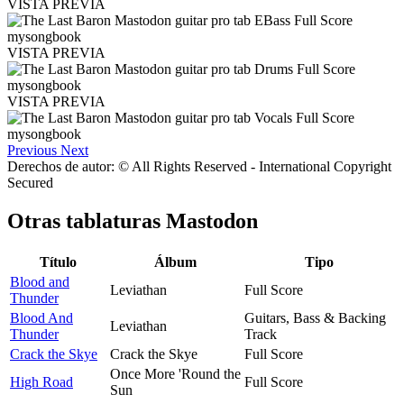
VISTA PREVIA
VISTA PREVIA
VISTA PREVIA
Previous
Next
Derechos de autor: © All Rights Reserved - International Copyright
Secured
Otras tablaturas
Mastodon
Título
Álbum
Tipo
Blood and
Leviathan
Full Score
Thunder
Blood And
Guitars, Bass & Backing
Leviathan
Thunder
Track
Crack the Skye
Crack the Skye
Full Score
Once More 'Round the
High Road
Full Score
Sun