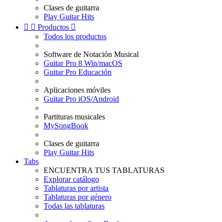
Clases de guitarra
Play Guitar Hits


Productos

Todos los productos
Software de Notación Musical
Guitar Pro 8 Win/macOS
Guitar Pro Educación
Aplicaciones móviles
Guitar Pro iOS/Android
Partituras musicales
MySongBook
Clases de guitarra
Play Guitar Hits
Tabs
ENCUENTRA TUS TABLATURAS
Explorar catálogo
Tablaturas por artista
Tablaturas por género
Todas las tablaturas