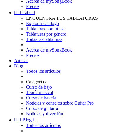
Acerca de mySongBook
Precios


Tabs

ENCUENTRA TUS TABLATURAS
Explorar catálogo
Tablaturas por artista
Tablaturas por género
Todas las tablaturas
Acerca de mySongBook
Precios
Artistas
Blog
Todos los artículos
Categorías
Curso de bajo
Teoría musical
Curso de batería
Noticias y consejos sobre Guitar Pro
Curso de guitarra
Noticias y diversión


Blog

Todos los artículos