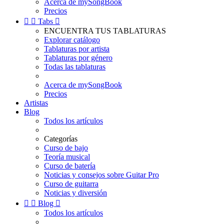
Acerca de mySongBook
Precios


Tabs

ENCUENTRA TUS TABLATURAS
Explorar catálogo
Tablaturas por artista
Tablaturas por género
Todas las tablaturas
Acerca de mySongBook
Precios
Artistas
Blog
Todos los artículos
Categorías
Curso de bajo
Teoría musical
Curso de batería
Noticias y consejos sobre Guitar Pro
Curso de guitarra
Noticias y diversión


Blog

Todos los artículos