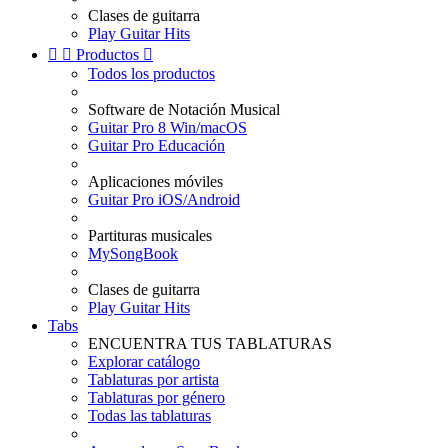
Clases de guitarra
Play Guitar Hits


Productos

Todos los productos
Software de Notación Musical
Guitar Pro 8 Win/macOS
Guitar Pro Educación
Aplicaciones móviles
Guitar Pro iOS/Android
Partituras musicales
MySongBook
Clases de guitarra
Play Guitar Hits
Tabs
ENCUENTRA TUS TABLATURAS
Explorar catálogo
Tablaturas por artista
Tablaturas por género
Todas las tablaturas