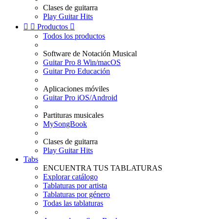
Clases de guitarra
Play Guitar Hits


Productos

Todos los productos
Software de Notación Musical
Guitar Pro 8 Win/macOS
Guitar Pro Educación
Aplicaciones móviles
Guitar Pro iOS/Android
Partituras musicales
MySongBook
Clases de guitarra
Play Guitar Hits
Tabs
ENCUENTRA TUS TABLATURAS
Explorar catálogo
Tablaturas por artista
Tablaturas por género
Todas las tablaturas