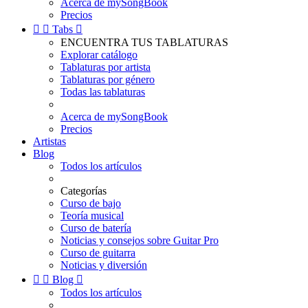
Acerca de mySongBook
Precios


Tabs

ENCUENTRA TUS TABLATURAS
Explorar catálogo
Tablaturas por artista
Tablaturas por género
Todas las tablaturas
Acerca de mySongBook
Precios
Artistas
Blog
Todos los artículos
Categorías
Curso de bajo
Teoría musical
Curso de batería
Noticias y consejos sobre Guitar Pro
Curso de guitarra
Noticias y diversión


Blog

Todos los artículos