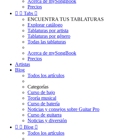
Acerca de mySongBook
Precios


Tabs

ENCUENTRA TUS TABLATURAS
Explorar catálogo
Tablaturas por artista
Tablaturas por género
Todas las tablaturas
Acerca de mySongBook
Precios
Artistas
Blog
Todos los artículos
Categorías
Curso de bajo
Teoría musical
Curso de batería
Noticias y consejos sobre Guitar Pro
Curso de guitarra
Noticias y diversión


Blog

Todos los artículos