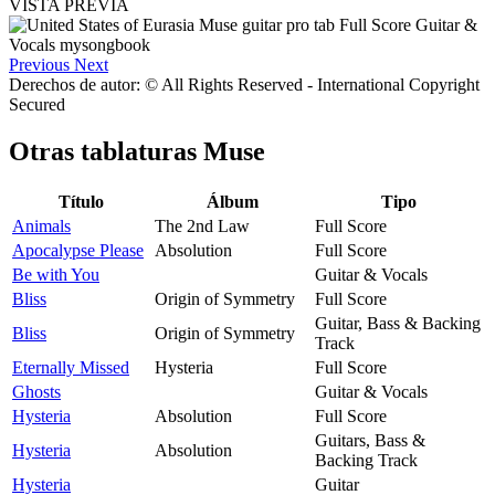
VISTA PREVIA
Previous
Next
Derechos de autor: © All Rights Reserved - International Copyright
Secured
Otras tablaturas
Muse
Título
Álbum
Tipo
Animals
The 2nd Law
Full Score
Apocalypse Please
Absolution
Full Score
Be with You
Guitar & Vocals
Bliss
Origin of Symmetry
Full Score
Guitar, Bass & Backing
Bliss
Origin of Symmetry
Track
Eternally Missed
Hysteria
Full Score
Ghosts
Guitar & Vocals
Hysteria
Absolution
Full Score
Guitars, Bass &
Hysteria
Absolution
Backing Track
Hysteria
Guitar