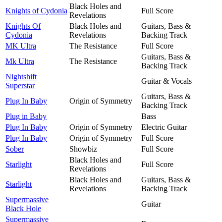
Black Holes and
Knights of Cydonia
Full Score
Revelations
Knights Of
Black Holes and
Guitars, Bass &
Cydonia
Revelations
Backing Track
MK Ultra
The Resistance
Full Score
Guitars, Bass &
Mk Ultra
The Resistance
Backing Track
Nightshift
Guitar & Vocals
Superstar
Guitars, Bass &
Plug In Baby
Origin of Symmetry
Backing Track
Plug in Baby
Bass
Plug In Baby
Origin of Symmetry
Electric Guitar
Plug In Baby
Origin of Symmetry
Full Score
Sober
Showbiz
Full Score
Black Holes and
Starlight
Full Score
Revelations
Black Holes and
Guitars, Bass &
Starlight
Revelations
Backing Track
Supermassive
Guitar
Black Hole
Supermassive