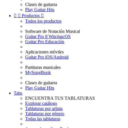
Clases de guitarra
Play Guitar Hits


Productos

Todos los productos
Software de Notación Musical
Guitar Pro 8 Win/macOS
Guitar Pro Educación
Aplicaciones móviles
Guitar Pro iOS/Android
Partituras musicales
MySongBook
Clases de guitarra
Play Guitar Hits
Tabs
ENCUENTRA TUS TABLATURAS
Explorar catálogo
Tablaturas por artista
Tablaturas por género
Todas las tablaturas