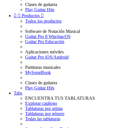
Clases de guitarra
Play Guitar Hits


Productos

Todos los productos
Software de Notación Musical
Guitar Pro 8 Win/macOS
Guitar Pro Educación
Aplicaciones móviles
Guitar Pro iOS/Android
Partituras musicales
MySongBook
Clases de guitarra
Play Guitar Hits
Tabs
ENCUENTRA TUS TABLATURAS
Explorar catálogo
Tablaturas por artista
Tablaturas por género
Todas las tablaturas