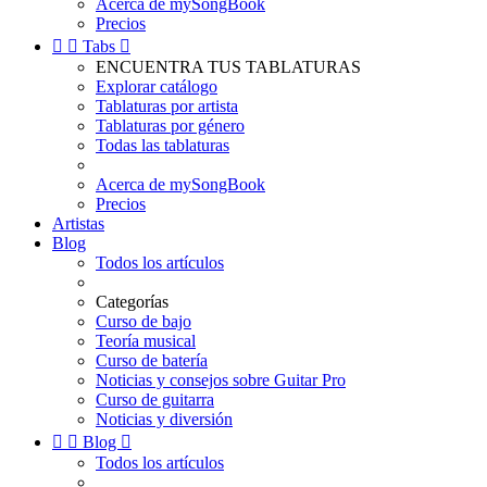
Acerca de mySongBook
Precios


Tabs

ENCUENTRA TUS TABLATURAS
Explorar catálogo
Tablaturas por artista
Tablaturas por género
Todas las tablaturas
Acerca de mySongBook
Precios
Artistas
Blog
Todos los artículos
Categorías
Curso de bajo
Teoría musical
Curso de batería
Noticias y consejos sobre Guitar Pro
Curso de guitarra
Noticias y diversión


Blog

Todos los artículos