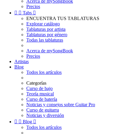
Acerca de mySongBook
Precios


Tabs

ENCUENTRA TUS TABLATURAS
Explorar catálogo
Tablaturas por artista
Tablaturas por género
Todas las tablaturas
Acerca de mySongBook
Precios
Artistas
Blog
Todos los artículos
Categorías
Curso de bajo
Teoría musical
Curso de batería
Noticias y consejos sobre Guitar Pro
Curso de guitarra
Noticias y diversión


Blog

Todos los artículos