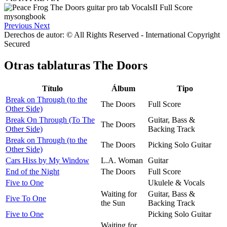
Previous
Next
Derechos de autor: © All Rights Reserved - International Copyright
Secured
Otras tablaturas
The Doors
Título
Álbum
Tipo
Break on Through (to the
The Doors
Full Score
Other Side)
Break On Through (To The
Guitar, Bass &
The Doors
Other Side)
Backing Track
Break on Through (to the
The Doors
Picking Solo Guitar
Other Side)
Cars Hiss by My Window
L.A. Woman
Guitar
End of the Night
The Doors
Full Score
Five to One
Ukulele & Vocals
Waiting for
Guitar, Bass &
Five To One
the Sun
Backing Track
Five to One
Picking Solo Guitar
Waiting for