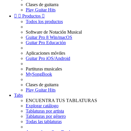
Clases de guitarra
Play Guitar Hits


Productos

Todos los productos
Software de Notación Musical
Guitar Pro 8 Win/macOS
Guitar Pro Educación
Aplicaciones móviles
Guitar Pro iOS/Android
Partituras musicales
MySongBook
Clases de guitarra
Play Guitar Hits
Tabs
ENCUENTRA TUS TABLATURAS
Explorar catálogo
Tablaturas por artista
Tablaturas por género
Todas las tablaturas