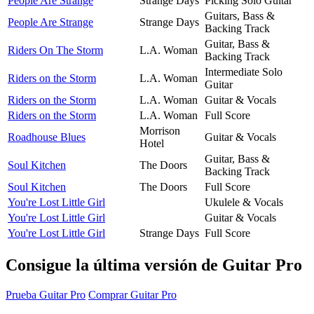
People Are Strange
Strange Days
Picking Solo Guitar
Guitars, Bass &
People Are Strange
Strange Days
Backing Track
Guitar, Bass &
Riders On The Storm
L.A. Woman
Backing Track
Intermediate Solo
Riders on the Storm
L.A. Woman
Guitar
Riders on the Storm
L.A. Woman
Guitar & Vocals
Riders on the Storm
L.A. Woman
Full Score
Morrison
Roadhouse Blues
Guitar & Vocals
Hotel
Guitar, Bass &
Soul Kitchen
The Doors
Backing Track
Soul Kitchen
The Doors
Full Score
You're Lost Little Girl
Ukulele & Vocals
You're Lost Little Girl
Guitar & Vocals
You're Lost Little Girl
Strange Days
Full Score
Consigue la última versión de Guitar Pro
Prueba Guitar Pro
Comprar Guitar Pro