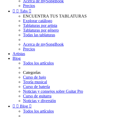
Acerca de mySongBook
Precios


Tabs

ENCUENTRA TUS TABLATURAS
Explorar catálogo
Tablaturas por artista
Tablaturas por género
Todas las tablaturas
Acerca de mySongBook
Precios
Artistas
Blog
Todos los artículos
Categorías
Curso de bajo
Teoría musical
Curso de batería
Noticias y consejos sobre Guitar Pro
Curso de guitarra
Noticias y diversión


Blog

Todos los artículos