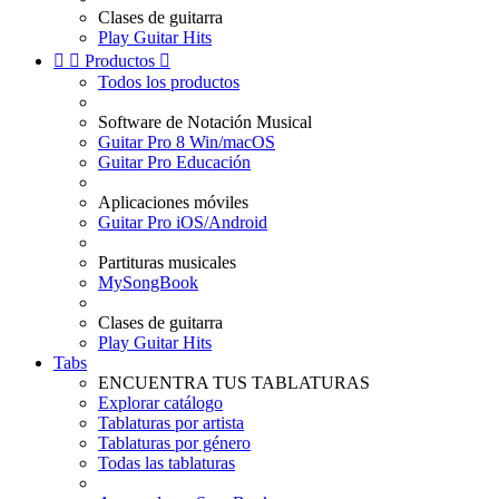
Clases de guitarra
Play Guitar Hits


Productos

Todos los productos
Software de Notación Musical
Guitar Pro 8 Win/macOS
Guitar Pro Educación
Aplicaciones móviles
Guitar Pro iOS/Android
Partituras musicales
MySongBook
Clases de guitarra
Play Guitar Hits
Tabs
ENCUENTRA TUS TABLATURAS
Explorar catálogo
Tablaturas por artista
Tablaturas por género
Todas las tablaturas