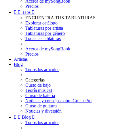
Acerca de mySongBook
Precios


Tabs

ENCUENTRA TUS TABLATURAS
Explorar catálogo
Tablaturas por artista
Tablaturas por género
Todas las tablaturas
Acerca de mySongBook
Precios
Artistas
Blog
Todos los artículos
Categorías
Curso de bajo
Teoría musical
Curso de batería
Noticias y consejos sobre Guitar Pro
Curso de guitarra
Noticias y diversión


Blog

Todos los artículos