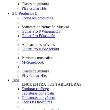
Clases de guitarra
Play Guitar Hits


Productos

Todos los productos
Software de Notación Musical
Guitar Pro 8 Win/macOS
Guitar Pro Educación
Aplicaciones móviles
Guitar Pro iOS/Android
Partituras musicales
MySongBook
Clases de guitarra
Play Guitar Hits
Tabs
ENCUENTRA TUS TABLATURAS
Explorar catálogo
Tablaturas por artista
Tablaturas por género
Todas las tablaturas