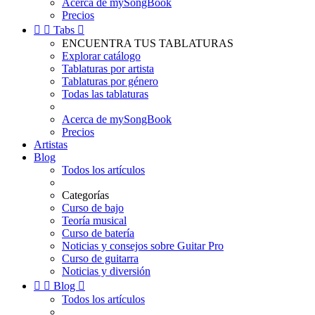
Acerca de mySongBook
Precios


Tabs

ENCUENTRA TUS TABLATURAS
Explorar catálogo
Tablaturas por artista
Tablaturas por género
Todas las tablaturas
Acerca de mySongBook
Precios
Artistas
Blog
Todos los artículos
Categorías
Curso de bajo
Teoría musical
Curso de batería
Noticias y consejos sobre Guitar Pro
Curso de guitarra
Noticias y diversión


Blog

Todos los artículos