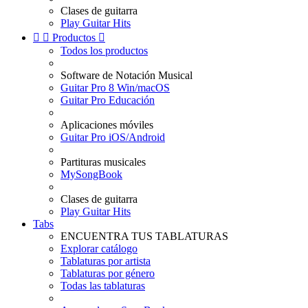
Clases de guitarra
Play Guitar Hits


Productos

Todos los productos
Software de Notación Musical
Guitar Pro 8 Win/macOS
Guitar Pro Educación
Aplicaciones móviles
Guitar Pro iOS/Android
Partituras musicales
MySongBook
Clases de guitarra
Play Guitar Hits
Tabs
ENCUENTRA TUS TABLATURAS
Explorar catálogo
Tablaturas por artista
Tablaturas por género
Todas las tablaturas