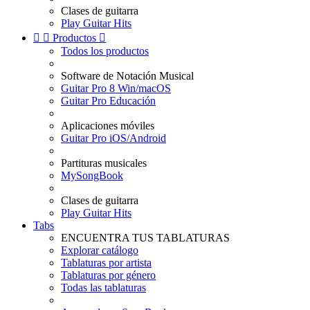
Clases de guitarra
Play Guitar Hits


Productos

Todos los productos
Software de Notación Musical
Guitar Pro 8 Win/macOS
Guitar Pro Educación
Aplicaciones móviles
Guitar Pro iOS/Android
Partituras musicales
MySongBook
Clases de guitarra
Play Guitar Hits
Tabs
ENCUENTRA TUS TABLATURAS
Explorar catálogo
Tablaturas por artista
Tablaturas por género
Todas las tablaturas