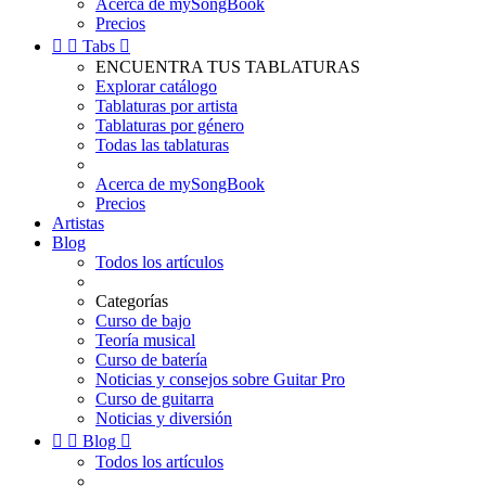
Acerca de mySongBook
Precios


Tabs

ENCUENTRA TUS TABLATURAS
Explorar catálogo
Tablaturas por artista
Tablaturas por género
Todas las tablaturas
Acerca de mySongBook
Precios
Artistas
Blog
Todos los artículos
Categorías
Curso de bajo
Teoría musical
Curso de batería
Noticias y consejos sobre Guitar Pro
Curso de guitarra
Noticias y diversión


Blog

Todos los artículos