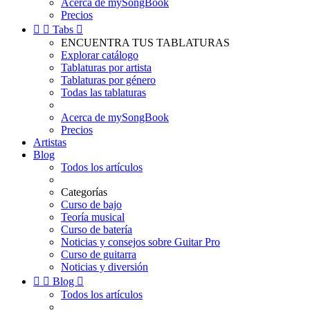
Acerca de mySongBook
Precios


Tabs

ENCUENTRA TUS TABLATURAS
Explorar catálogo
Tablaturas por artista
Tablaturas por género
Todas las tablaturas
Acerca de mySongBook
Precios
Artistas
Blog
Todos los artículos
Categorías
Curso de bajo
Teoría musical
Curso de batería
Noticias y consejos sobre Guitar Pro
Curso de guitarra
Noticias y diversión


Blog

Todos los artículos