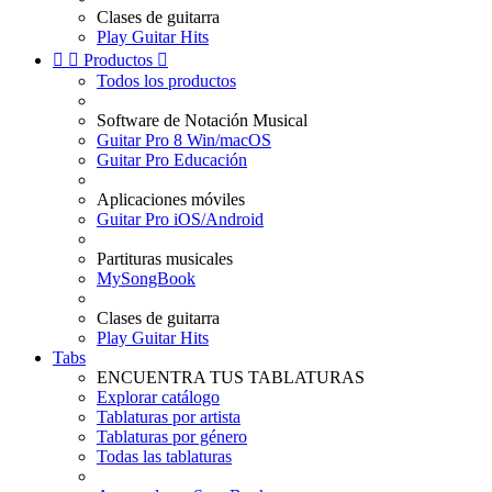
Clases de guitarra
Play Guitar Hits


Productos

Todos los productos
Software de Notación Musical
Guitar Pro 8 Win/macOS
Guitar Pro Educación
Aplicaciones móviles
Guitar Pro iOS/Android
Partituras musicales
MySongBook
Clases de guitarra
Play Guitar Hits
Tabs
ENCUENTRA TUS TABLATURAS
Explorar catálogo
Tablaturas por artista
Tablaturas por género
Todas las tablaturas