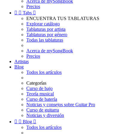
Acerca de mySongBook
Precios


Tabs

ENCUENTRA TUS TABLATURAS
Explorar catálogo
Tablaturas por artista
Tablaturas por género
Todas las tablaturas
Acerca de mySongBook
Precios
Artistas
Blog
Todos los artículos
Categorías
Curso de bajo
Teoría musical
Curso de batería
Noticias y consejos sobre Guitar Pro
Curso de guitarra
Noticias y diversión


Blog

Todos los artículos