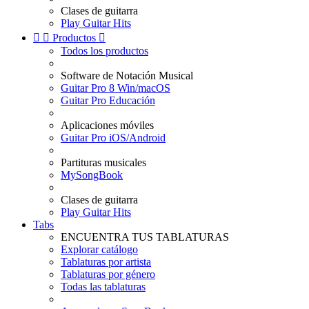
Clases de guitarra
Play Guitar Hits


Productos

Todos los productos
Software de Notación Musical
Guitar Pro 8 Win/macOS
Guitar Pro Educación
Aplicaciones móviles
Guitar Pro iOS/Android
Partituras musicales
MySongBook
Clases de guitarra
Play Guitar Hits
Tabs
ENCUENTRA TUS TABLATURAS
Explorar catálogo
Tablaturas por artista
Tablaturas por género
Todas las tablaturas