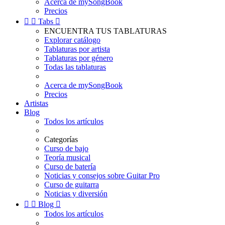
Acerca de mySongBook
Precios


Tabs

ENCUENTRA TUS TABLATURAS
Explorar catálogo
Tablaturas por artista
Tablaturas por género
Todas las tablaturas
Acerca de mySongBook
Precios
Artistas
Blog
Todos los artículos
Categorías
Curso de bajo
Teoría musical
Curso de batería
Noticias y consejos sobre Guitar Pro
Curso de guitarra
Noticias y diversión


Blog

Todos los artículos