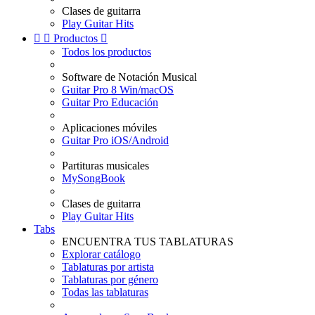
Clases de guitarra
Play Guitar Hits


Productos

Todos los productos
Software de Notación Musical
Guitar Pro 8 Win/macOS
Guitar Pro Educación
Aplicaciones móviles
Guitar Pro iOS/Android
Partituras musicales
MySongBook
Clases de guitarra
Play Guitar Hits
Tabs
ENCUENTRA TUS TABLATURAS
Explorar catálogo
Tablaturas por artista
Tablaturas por género
Todas las tablaturas