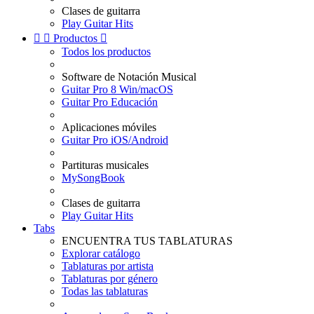
Clases de guitarra
Play Guitar Hits


Productos

Todos los productos
Software de Notación Musical
Guitar Pro 8 Win/macOS
Guitar Pro Educación
Aplicaciones móviles
Guitar Pro iOS/Android
Partituras musicales
MySongBook
Clases de guitarra
Play Guitar Hits
Tabs
ENCUENTRA TUS TABLATURAS
Explorar catálogo
Tablaturas por artista
Tablaturas por género
Todas las tablaturas