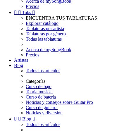
Acerca de mySongBook
Precios


Tabs

ENCUENTRA TUS TABLATURAS
Explorar catálogo
Tablaturas por artista
Tablaturas por género
Todas las tablaturas
Acerca de mySongBook
Precios
Artistas
Blog
Todos los artículos
Categorías
Curso de bajo
Teoría musical
Curso de batería
Noticias y consejos sobre Guitar Pro
Curso de guitarra
Noticias y diversión


Blog

Todos los artículos