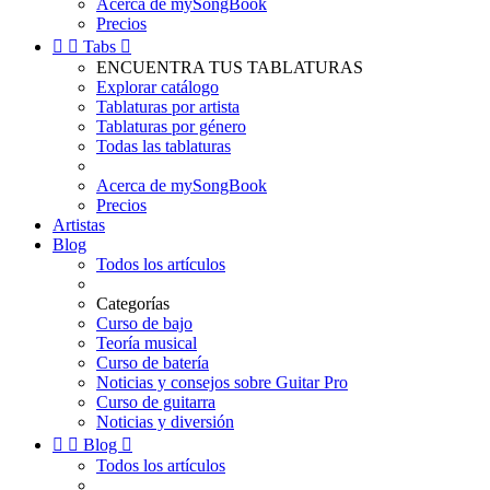
Acerca de mySongBook
Precios


Tabs

ENCUENTRA TUS TABLATURAS
Explorar catálogo
Tablaturas por artista
Tablaturas por género
Todas las tablaturas
Acerca de mySongBook
Precios
Artistas
Blog
Todos los artículos
Categorías
Curso de bajo
Teoría musical
Curso de batería
Noticias y consejos sobre Guitar Pro
Curso de guitarra
Noticias y diversión


Blog

Todos los artículos