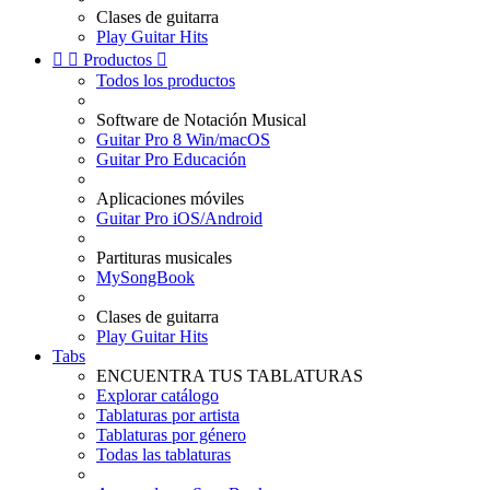
Clases de guitarra
Play Guitar Hits


Productos

Todos los productos
Software de Notación Musical
Guitar Pro 8 Win/macOS
Guitar Pro Educación
Aplicaciones móviles
Guitar Pro iOS/Android
Partituras musicales
MySongBook
Clases de guitarra
Play Guitar Hits
Tabs
ENCUENTRA TUS TABLATURAS
Explorar catálogo
Tablaturas por artista
Tablaturas por género
Todas las tablaturas