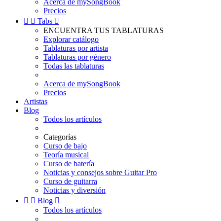
Acerca de mySongBook
Precios


Tabs

ENCUENTRA TUS TABLATURAS
Explorar catálogo
Tablaturas por artista
Tablaturas por género
Todas las tablaturas
Acerca de mySongBook
Precios
Artistas
Blog
Todos los artículos
Categorías
Curso de bajo
Teoría musical
Curso de batería
Noticias y consejos sobre Guitar Pro
Curso de guitarra
Noticias y diversión


Blog

Todos los artículos