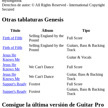
Derechos de autor: © All Rights Reserved - International Copyright
Secured
Otras tablaturas
Genesis
Título
Álbum
Tipo
Selling England by the
Firth of Fifth
Full Score
Pound
Selling England by the
Guitars, Bass & Backing
Firth of Fifth
Pound
Track
Jesus He
Guitar & Vocals
Knows Me
Jesus He
We Can't Dance
Full Score
Knows Me
Jesus He
Guitar, Bass & Backing
We Can't Dance
Knows Me
Track
Supper's Ready
Foxtrot
Full Score
Guitars, Bass & Backing
Supper's Ready
Foxtrot
Track
Consigue la última versión de Guitar Pro