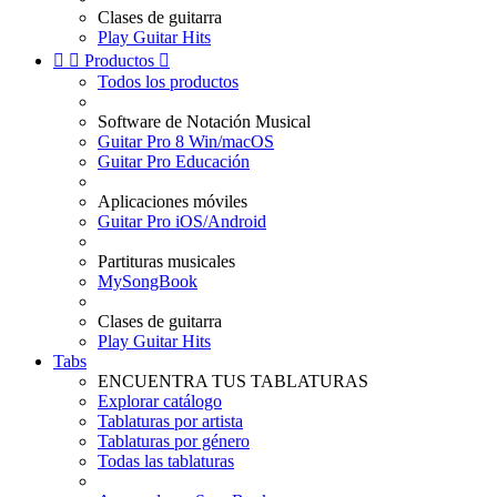
Clases de guitarra
Play Guitar Hits


Productos

Todos los productos
Software de Notación Musical
Guitar Pro 8 Win/macOS
Guitar Pro Educación
Aplicaciones móviles
Guitar Pro iOS/Android
Partituras musicales
MySongBook
Clases de guitarra
Play Guitar Hits
Tabs
ENCUENTRA TUS TABLATURAS
Explorar catálogo
Tablaturas por artista
Tablaturas por género
Todas las tablaturas