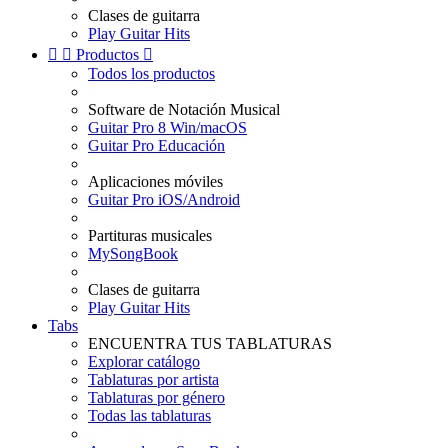
Clases de guitarra
Play Guitar Hits


Productos

Todos los productos
Software de Notación Musical
Guitar Pro 8 Win/macOS
Guitar Pro Educación
Aplicaciones móviles
Guitar Pro iOS/Android
Partituras musicales
MySongBook
Clases de guitarra
Play Guitar Hits
Tabs
ENCUENTRA TUS TABLATURAS
Explorar catálogo
Tablaturas por artista
Tablaturas por género
Todas las tablaturas