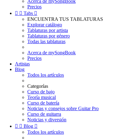
Acerca de mySongBook
Precios


Tabs

ENCUENTRA TUS TABLATURAS
Explorar catálogo
Tablaturas por artista
Tablaturas por género
Todas las tablaturas
Acerca de mySongBook
Precios
Artistas
Blog
Todos los artículos
Categorías
Curso de bajo
Teoría musical
Curso de batería
Noticias y consejos sobre Guitar Pro
Curso de guitarra
Noticias y diversión


Blog

Todos los artículos