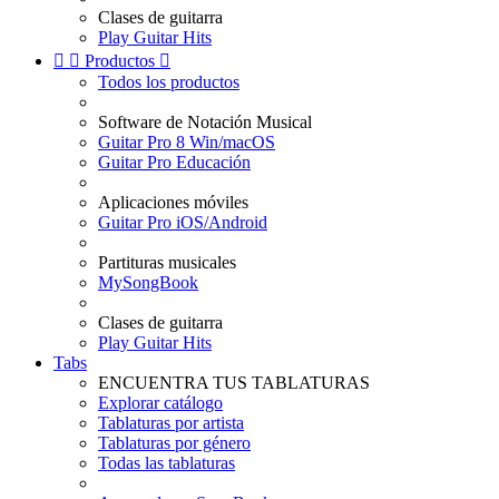
Clases de guitarra
Play Guitar Hits


Productos

Todos los productos
Software de Notación Musical
Guitar Pro 8 Win/macOS
Guitar Pro Educación
Aplicaciones móviles
Guitar Pro iOS/Android
Partituras musicales
MySongBook
Clases de guitarra
Play Guitar Hits
Tabs
ENCUENTRA TUS TABLATURAS
Explorar catálogo
Tablaturas por artista
Tablaturas por género
Todas las tablaturas