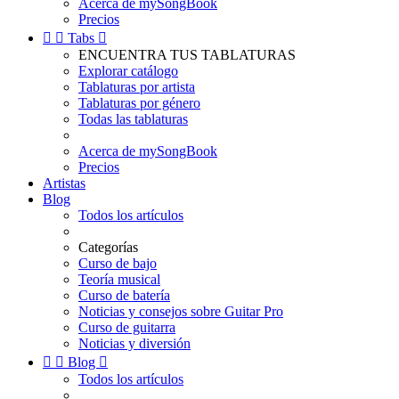
Acerca de mySongBook
Precios


Tabs

ENCUENTRA TUS TABLATURAS
Explorar catálogo
Tablaturas por artista
Tablaturas por género
Todas las tablaturas
Acerca de mySongBook
Precios
Artistas
Blog
Todos los artículos
Categorías
Curso de bajo
Teoría musical
Curso de batería
Noticias y consejos sobre Guitar Pro
Curso de guitarra
Noticias y diversión


Blog

Todos los artículos