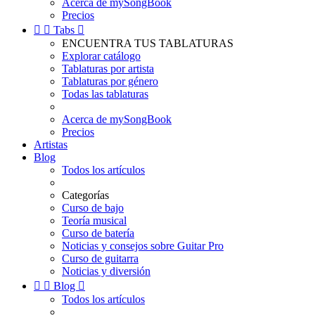
Acerca de mySongBook
Precios


Tabs

ENCUENTRA TUS TABLATURAS
Explorar catálogo
Tablaturas por artista
Tablaturas por género
Todas las tablaturas
Acerca de mySongBook
Precios
Artistas
Blog
Todos los artículos
Categorías
Curso de bajo
Teoría musical
Curso de batería
Noticias y consejos sobre Guitar Pro
Curso de guitarra
Noticias y diversión


Blog

Todos los artículos