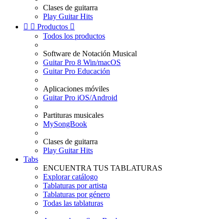
Clases de guitarra
Play Guitar Hits


Productos

Todos los productos
Software de Notación Musical
Guitar Pro 8 Win/macOS
Guitar Pro Educación
Aplicaciones móviles
Guitar Pro iOS/Android
Partituras musicales
MySongBook
Clases de guitarra
Play Guitar Hits
Tabs
ENCUENTRA TUS TABLATURAS
Explorar catálogo
Tablaturas por artista
Tablaturas por género
Todas las tablaturas