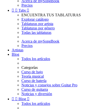
Acerca de mySongBook
Precios


Tabs

ENCUENTRA TUS TABLATURAS
Explorar catálogo
Tablaturas por artista
Tablaturas por género
Todas las tablaturas
Acerca de mySongBook
Precios
Artistas
Blog
Todos los artículos
Categorías
Curso de bajo
Teoría musical
Curso de batería
Noticias y consejos sobre Guitar Pro
Curso de guitarra
Noticias y diversión


Blog

Todos los artículos