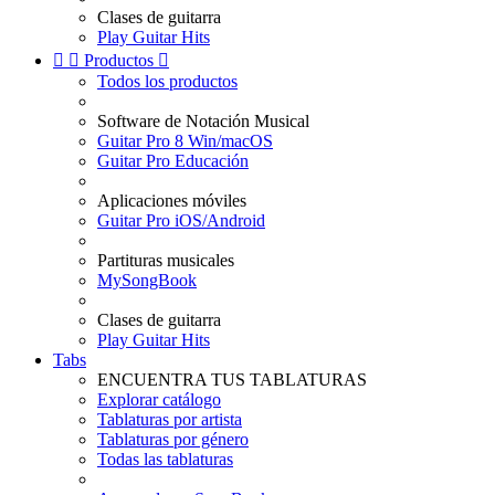
Clases de guitarra
Play Guitar Hits


Productos

Todos los productos
Software de Notación Musical
Guitar Pro 8 Win/macOS
Guitar Pro Educación
Aplicaciones móviles
Guitar Pro iOS/Android
Partituras musicales
MySongBook
Clases de guitarra
Play Guitar Hits
Tabs
ENCUENTRA TUS TABLATURAS
Explorar catálogo
Tablaturas por artista
Tablaturas por género
Todas las tablaturas