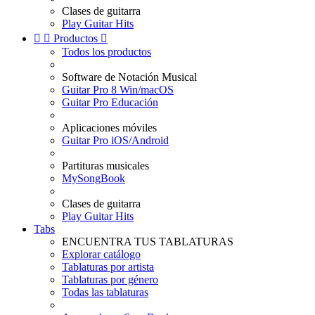
Clases de guitarra
Play Guitar Hits


Productos

Todos los productos
Software de Notación Musical
Guitar Pro 8 Win/macOS
Guitar Pro Educación
Aplicaciones móviles
Guitar Pro iOS/Android
Partituras musicales
MySongBook
Clases de guitarra
Play Guitar Hits
Tabs
ENCUENTRA TUS TABLATURAS
Explorar catálogo
Tablaturas por artista
Tablaturas por género
Todas las tablaturas