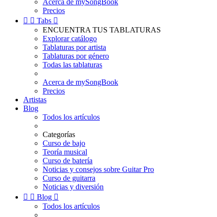
Acerca de mySongBook
Precios


Tabs

ENCUENTRA TUS TABLATURAS
Explorar catálogo
Tablaturas por artista
Tablaturas por género
Todas las tablaturas
Acerca de mySongBook
Precios
Artistas
Blog
Todos los artículos
Categorías
Curso de bajo
Teoría musical
Curso de batería
Noticias y consejos sobre Guitar Pro
Curso de guitarra
Noticias y diversión


Blog

Todos los artículos