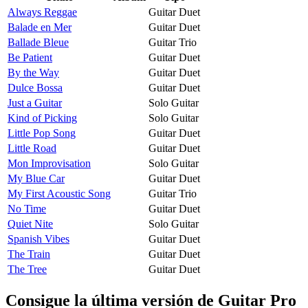
Always Reggae
Guitar Duet
Balade en Mer
Guitar Duet
Ballade Bleue
Guitar Trio
Be Patient
Guitar Duet
By the Way
Guitar Duet
Dulce Bossa
Guitar Duet
Just a Guitar
Solo Guitar
Kind of Picking
Solo Guitar
Little Pop Song
Guitar Duet
Little Road
Guitar Duet
Mon Improvisation
Solo Guitar
My Blue Car
Guitar Duet
My First Acoustic Song
Guitar Trio
No Time
Guitar Duet
Quiet Nite
Solo Guitar
Spanish Vibes
Guitar Duet
The Train
Guitar Duet
The Tree
Guitar Duet
Consigue la última versión de Guitar Pro