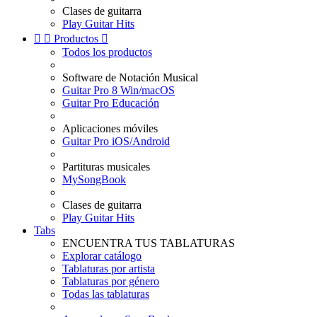
Clases de guitarra
Play Guitar Hits


Productos

Todos los productos
Software de Notación Musical
Guitar Pro 8 Win/macOS
Guitar Pro Educación
Aplicaciones móviles
Guitar Pro iOS/Android
Partituras musicales
MySongBook
Clases de guitarra
Play Guitar Hits
Tabs
ENCUENTRA TUS TABLATURAS
Explorar catálogo
Tablaturas por artista
Tablaturas por género
Todas las tablaturas