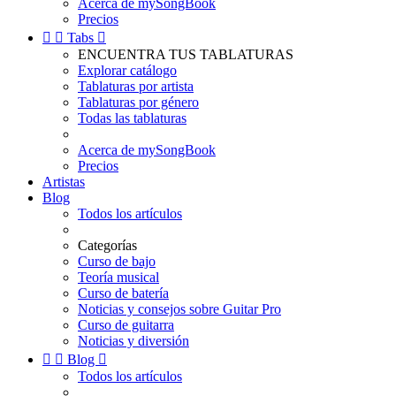
Acerca de mySongBook
Precios


Tabs

ENCUENTRA TUS TABLATURAS
Explorar catálogo
Tablaturas por artista
Tablaturas por género
Todas las tablaturas
Acerca de mySongBook
Precios
Artistas
Blog
Todos los artículos
Categorías
Curso de bajo
Teoría musical
Curso de batería
Noticias y consejos sobre Guitar Pro
Curso de guitarra
Noticias y diversión


Blog

Todos los artículos