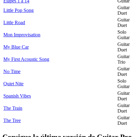
Etapes 1 à 14
Guitar
Guitar
Little Pop Song
Duet
Guitar
Little Road
Duet
Solo
Mon Improvisation
Guitar
Guitar
My Blue Car
Duet
Guitar
My First Acoustic Song
Trio
Guitar
No Time
Duet
Solo
Quiet Nite
Guitar
Guitar
Spanish Vibes
Duet
Guitar
The Train
Duet
Guitar
The Tree
Duet
Consigue la última versión de Guitar Pro