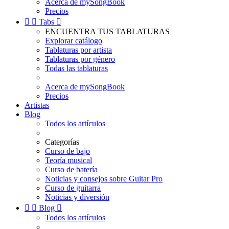
Acerca de mySongBook
Precios


Tabs

ENCUENTRA TUS TABLATURAS
Explorar catálogo
Tablaturas por artista
Tablaturas por género
Todas las tablaturas
Acerca de mySongBook
Precios
Artistas
Blog
Todos los artículos
Categorías
Curso de bajo
Teoría musical
Curso de batería
Noticias y consejos sobre Guitar Pro
Curso de guitarra
Noticias y diversión


Blog

Todos los artículos