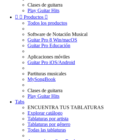
Clases de guitarra
Play Guitar Hits


Productos

Todos los productos
Software de Notación Musical
Guitar Pro 8 Win/macOS
Guitar Pro Educación
Aplicaciones móviles
Guitar Pro iOS/Android
Partituras musicales
MySongBook
Clases de guitarra
Play Guitar Hits
Tabs
ENCUENTRA TUS TABLATURAS
Explorar catálogo
Tablaturas por artista
Tablaturas por género
Todas las tablaturas