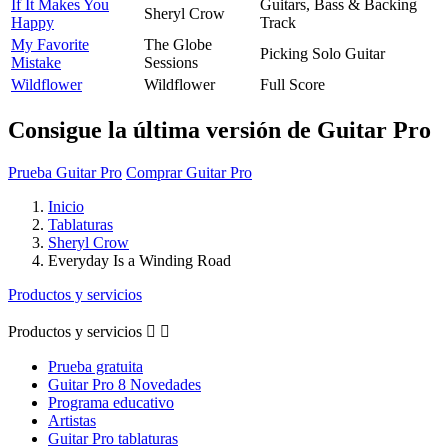
If It Makes You
Guitars, Bass & Backing
Sheryl Crow
Happy
Track
My Favorite
The Globe
Picking Solo Guitar
Mistake
Sessions
Wildflower
Wildflower
Full Score
Consigue la última versión de Guitar Pro
Prueba Guitar Pro
Comprar Guitar Pro
Inicio
Tablaturas
Sheryl Crow
Everyday Is a Winding Road
Productos y servicios
Productos y servicios


Prueba gratuita
Guitar Pro 8 Novedades
Programa educativo
Artistas
Guitar Pro tablaturas