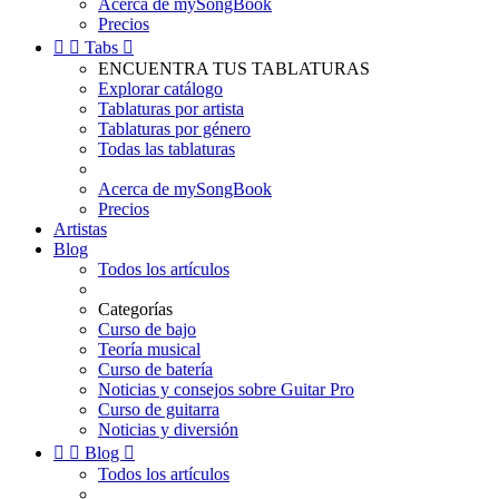
Acerca de mySongBook
Precios


Tabs

ENCUENTRA TUS TABLATURAS
Explorar catálogo
Tablaturas por artista
Tablaturas por género
Todas las tablaturas
Acerca de mySongBook
Precios
Artistas
Blog
Todos los artículos
Categorías
Curso de bajo
Teoría musical
Curso de batería
Noticias y consejos sobre Guitar Pro
Curso de guitarra
Noticias y diversión


Blog

Todos los artículos