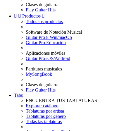
Clases de guitarra
Play Guitar Hits


Productos

Todos los productos
Software de Notación Musical
Guitar Pro 8 Win/macOS
Guitar Pro Educación
Aplicaciones móviles
Guitar Pro iOS/Android
Partituras musicales
MySongBook
Clases de guitarra
Play Guitar Hits
Tabs
ENCUENTRA TUS TABLATURAS
Explorar catálogo
Tablaturas por artista
Tablaturas por género
Todas las tablaturas