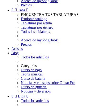
Acerca de mySongBook
Precios


Tabs

ENCUENTRA TUS TABLATURAS
Explorar catálogo
Tablaturas por artista
Tablaturas por género
Todas las tablaturas
Acerca de mySongBook
Precios
Artistas
Blog
Todos los artículos
Categorías
Curso de bajo
Teoría musical
Curso de batería
Noticias y consejos sobre Guitar Pro
Curso de guitarra
Noticias y diversión


Blog

Todos los artículos