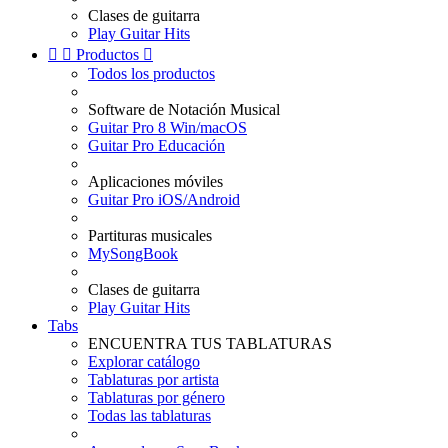
Clases de guitarra
Play Guitar Hits


Productos

Todos los productos
Software de Notación Musical
Guitar Pro 8 Win/macOS
Guitar Pro Educación
Aplicaciones móviles
Guitar Pro iOS/Android
Partituras musicales
MySongBook
Clases de guitarra
Play Guitar Hits
Tabs
ENCUENTRA TUS TABLATURAS
Explorar catálogo
Tablaturas por artista
Tablaturas por género
Todas las tablaturas