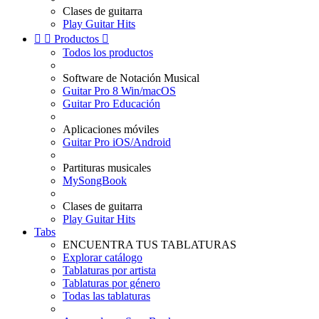
Clases de guitarra
Play Guitar Hits


Productos

Todos los productos
Software de Notación Musical
Guitar Pro 8 Win/macOS
Guitar Pro Educación
Aplicaciones móviles
Guitar Pro iOS/Android
Partituras musicales
MySongBook
Clases de guitarra
Play Guitar Hits
Tabs
ENCUENTRA TUS TABLATURAS
Explorar catálogo
Tablaturas por artista
Tablaturas por género
Todas las tablaturas