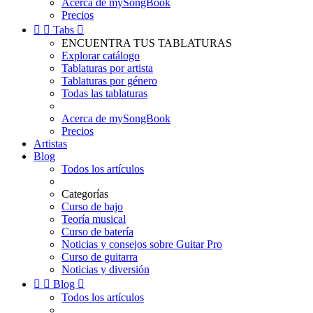
Acerca de mySongBook
Precios


Tabs

ENCUENTRA TUS TABLATURAS
Explorar catálogo
Tablaturas por artista
Tablaturas por género
Todas las tablaturas
Acerca de mySongBook
Precios
Artistas
Blog
Todos los artículos
Categorías
Curso de bajo
Teoría musical
Curso de batería
Noticias y consejos sobre Guitar Pro
Curso de guitarra
Noticias y diversión


Blog

Todos los artículos