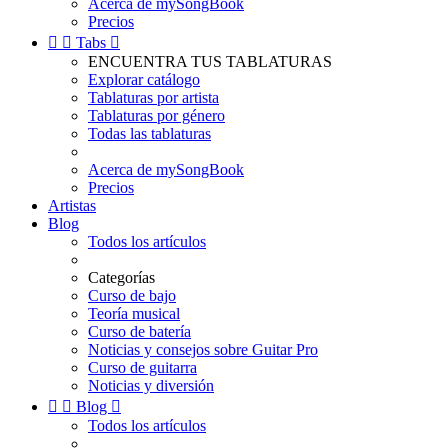
Acerca de mySongBook
Precios


Tabs

ENCUENTRA TUS TABLATURAS
Explorar catálogo
Tablaturas por artista
Tablaturas por género
Todas las tablaturas
Acerca de mySongBook
Precios
Artistas
Blog
Todos los artículos
Categorías
Curso de bajo
Teoría musical
Curso de batería
Noticias y consejos sobre Guitar Pro
Curso de guitarra
Noticias y diversión


Blog

Todos los artículos