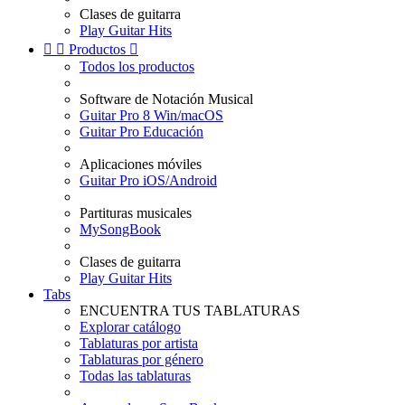
Clases de guitarra
Play Guitar Hits


Productos

Todos los productos
Software de Notación Musical
Guitar Pro 8 Win/macOS
Guitar Pro Educación
Aplicaciones móviles
Guitar Pro iOS/Android
Partituras musicales
MySongBook
Clases de guitarra
Play Guitar Hits
Tabs
ENCUENTRA TUS TABLATURAS
Explorar catálogo
Tablaturas por artista
Tablaturas por género
Todas las tablaturas