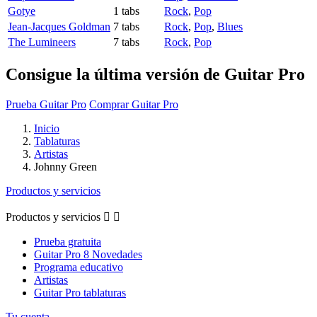
Gotye
1 tabs
Rock
,
Pop
Jean-Jacques Goldman
7 tabs
Rock
,
Pop
,
Blues
The Lumineers
7 tabs
Rock
,
Pop
Consigue la última versión de Guitar Pro
Prueba Guitar Pro
Comprar Guitar Pro
Inicio
Tablaturas
Artistas
Johnny Green
Productos y servicios
Productos y servicios


Prueba gratuita
Guitar Pro 8 Novedades
Programa educativo
Artistas
Guitar Pro tablaturas
Tu cuenta