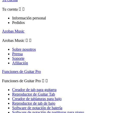
Tu cuenta


Información personal
Pedidos
Arobas Music
Arobas Music


Sobre nosotros
Prensa
Soporte
Afiliación
Funciones de Guitar Pro
Funciones de Guitar Pro


Creador de tab para guitarra
Reproductor de Guitar Tab
Creador de tablaturas para bajo
Reproductor de tab de bajo
Software de notación de batería
Software de notación de partituras para piano