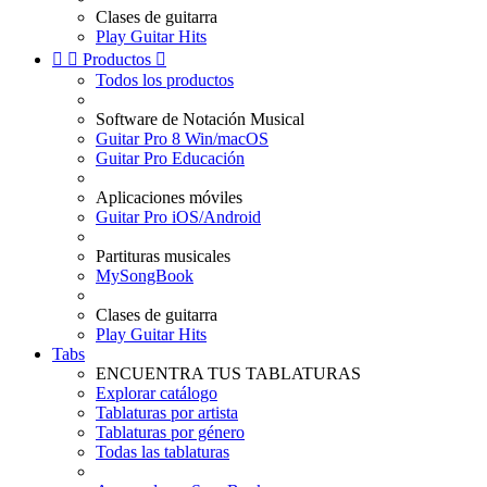
Clases de guitarra
Play Guitar Hits


Productos

Todos los productos
Software de Notación Musical
Guitar Pro 8 Win/macOS
Guitar Pro Educación
Aplicaciones móviles
Guitar Pro iOS/Android
Partituras musicales
MySongBook
Clases de guitarra
Play Guitar Hits
Tabs
ENCUENTRA TUS TABLATURAS
Explorar catálogo
Tablaturas por artista
Tablaturas por género
Todas las tablaturas