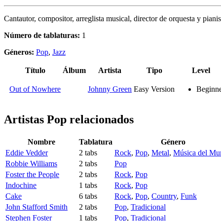
Cantautor, compositor, arreglista musical, director de orquesta y piani
Número de tablaturas:
1
Géneros:
Pop
,
Jazz
Título
Álbum
Artista
Tipo
Level
Out of Nowhere
Johnny Green
Easy Version
Beginn
Artistas Pop
relacionados
Nombre
Tablatura
Género
Eddie Vedder
2 tabs
Rock
,
Pop
,
Metal
,
Música del Mu
Robbie Williams
2 tabs
Pop
Foster the People
2 tabs
Rock
,
Pop
Indochine
1 tabs
Rock
,
Pop
Cake
6 tabs
Rock
,
Pop
,
Country
,
Funk
John Stafford Smith
2 tabs
Pop
,
Tradicional
Stephen Foster
1 tabs
Pop
,
Tradicional