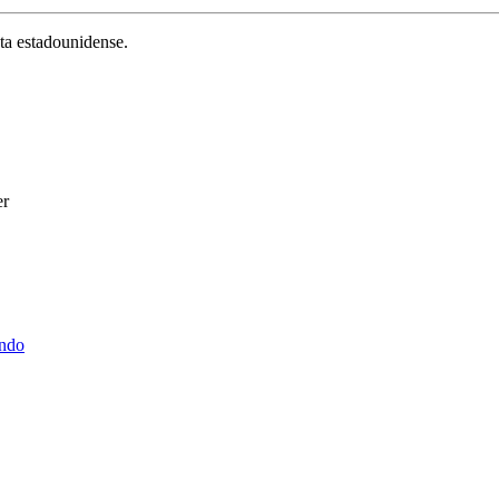
sta estadounidense.
er
ndo