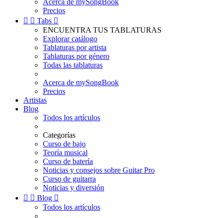
Acerca de mySongBook
Precios


Tabs

ENCUENTRA TUS TABLATURAS
Explorar catálogo
Tablaturas por artista
Tablaturas por género
Todas las tablaturas
Acerca de mySongBook
Precios
Artistas
Blog
Todos los artículos
Categorías
Curso de bajo
Teoría musical
Curso de batería
Noticias y consejos sobre Guitar Pro
Curso de guitarra
Noticias y diversión


Blog

Todos los artículos