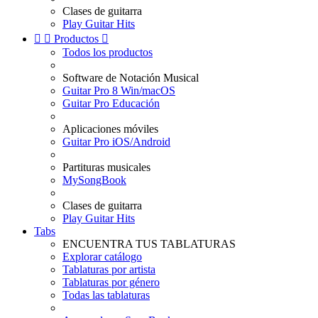
Clases de guitarra
Play Guitar Hits


Productos

Todos los productos
Software de Notación Musical
Guitar Pro 8 Win/macOS
Guitar Pro Educación
Aplicaciones móviles
Guitar Pro iOS/Android
Partituras musicales
MySongBook
Clases de guitarra
Play Guitar Hits
Tabs
ENCUENTRA TUS TABLATURAS
Explorar catálogo
Tablaturas por artista
Tablaturas por género
Todas las tablaturas