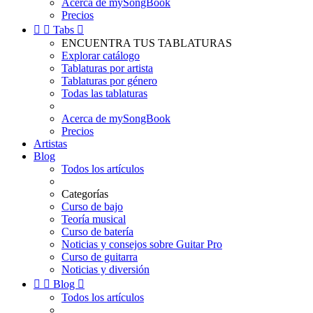
Acerca de mySongBook
Precios


Tabs

ENCUENTRA TUS TABLATURAS
Explorar catálogo
Tablaturas por artista
Tablaturas por género
Todas las tablaturas
Acerca de mySongBook
Precios
Artistas
Blog
Todos los artículos
Categorías
Curso de bajo
Teoría musical
Curso de batería
Noticias y consejos sobre Guitar Pro
Curso de guitarra
Noticias y diversión


Blog

Todos los artículos